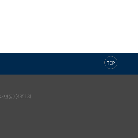
TOP
 (48513)  
