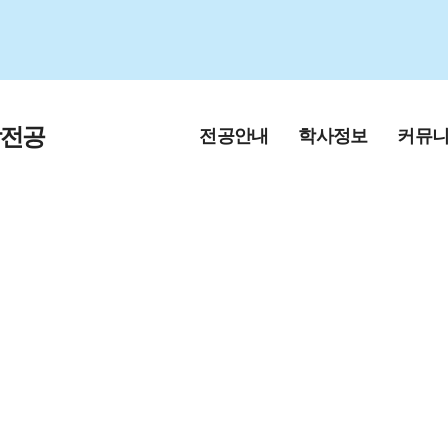
학전공
전공안내
학사정보
커뮤
교육목적 및 인재
학부
공지사항
상
대학원
공지사항(대
학과연혁
학사일정(새창)
홍보게시판
교수진소개
입학안내
채용정보
전공소개 영상
학생회 소개