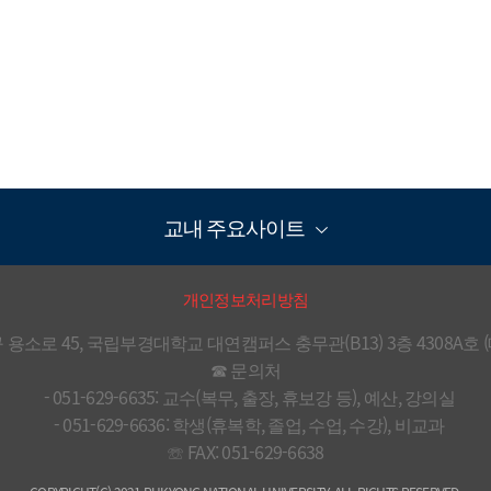
교내 주요사이트
개인정보처리방침
소로 45, 국립부경대학교 대연캠퍼스 충무관(B13) 3층 4308A호 (대연동)
☎ 문의처

  - 051-629-6635: 교수(복무, 출장, 휴보강 등), 예산, 강의실

  - 051-629-6636: 학생(휴복학, 졸업, 수업, 수강), 비교과

☏ FAX: 051-629-6638