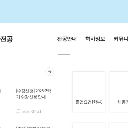
학전공
전공안내
학사정보
커뮤
교육목적 및 인재
학부
공지사항
상
대학원
공지사항(대
학과연혁
과
[수강신청] 2026-2학
학사일정(새창)
홍보게시판
기 수강신청 안내
교수진소개
졸업요건(학부)
채용
전
입학안내
채용정보
2026-07-31
전공소개 영상
학생회 소개