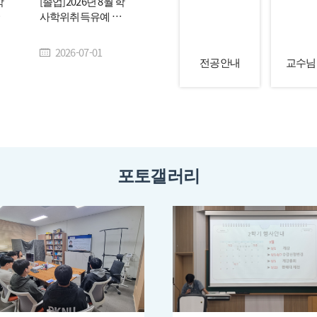
학
[졸업]2026년 8월 학
안
사학위취득유예 및
조기졸업 신청 안내
2026-07-01
전공안내
교수님
포토갤러리