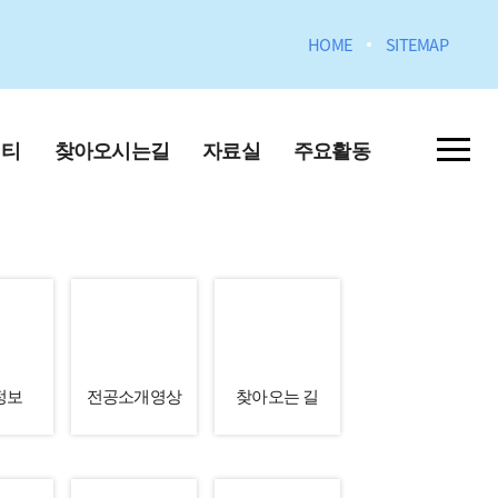
HOME
SITEMAP
니티
찾아오시는길
자료실
주요활동
포토갤러리
학원)
정보
전공소개영상
찾아오는 길